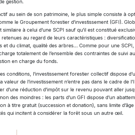
de gestion.
actif au sein de son patrimoine, le plus simple consiste à o
comme le Groupement forestier d’investissement (GFI). Glo
similaire à celui d’une SCPI sauf qu’il est constitué exclu
 retenues au regard de leurs caractéristiques : diversificat
s et du climat, qualité des arbres… Comme pour une SCPI, 
charge totalement de l’ensemble des contraintes de suivi a
estion en charge du fonds.
es conditions, l’investissement forestier collectif dispose d’
 la valeur de l’investissement n’entre pas dans le cadre de l’
er d’une réduction d’impôt sur le revenu pouvant aller jusq
non des moindres : les parts d’un GFI dispose d’un abatte
ion à titre gratuit (succession et donation), sans limite d’âg
tés qui incitent à considérer la forêt sous un autre œil.