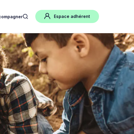
Espace adhérent
compagner
search