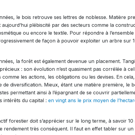
nnées, le bois retrouve ses lettres de noblesse. Matière pr
t aujourd’hui plébiscité par des secteurs comme la construct
cosmétique ou encore le textile. Pour répondre à l’ensemble 
 progressivement de façon à pouvoir exploiter un arbre sur
nées, la forêt est également devenue un placement. Tangibl
précieux : son évolution n’est quasiment pas corrélée à cel
 comme les actions, les obligations ou les devises. En cela,
 de diversification. Mieux, étant une matière première, le b
istes permettant ainsi à l’épargnant de se couvrir partielle
s intérêts du capital :
en vingt ans le prix moyen de l’hectar
actif forestier doit s’apprécier sur le long terme, à savoir 10
e rendement très conséquent. Il faut en effet tabler sur un 