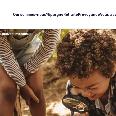
Qui sommes-nous?
Epargne
Retraite
Prévoyance
Vous ac
outs souvent méconnus