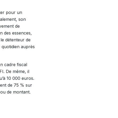
pter pour un
balement, son
sivement de
ion des essences,
le détenteur de
u quotidien auprès
un cadre fiscal
IFI. De même, il
u’à 10 000 euros.
ment de 75 % sur
e ou de montant.