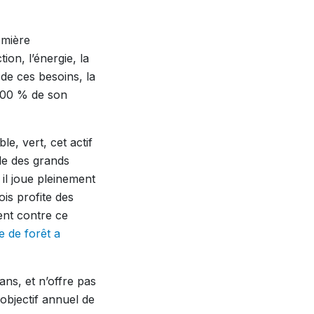
emière
ion, l’énergie, la
de ces besoins, la
 100 % de son
e, vert, cet actif
le des grands
 il joue pleinement
ois profite des
ment contre ce
e de forêt a
 ans, et n’offre pas
objectif annuel de