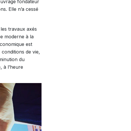
’ouvrage fondateur
ons
. Elle n’a cessé
les travaux axés
ue moderne à la
 économique est
 conditions de vie,
minution du
, à l’heure