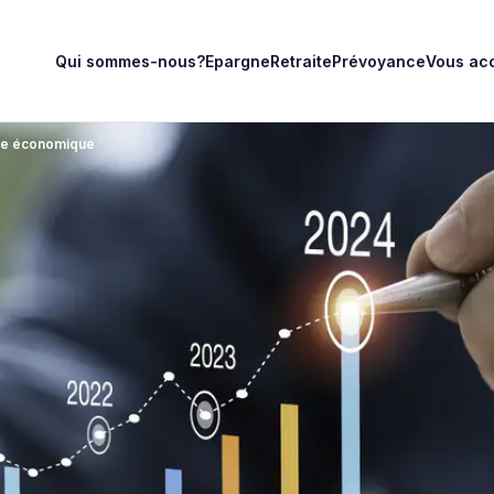
Qui sommes-nous?
Epargne
Retraite
Prévoyance
Vous ac
nce économique