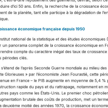
oduire d’ici 50 ans. Enfin, la recherche de la croissance é
ent de la planète, tant elle participe à la dégradation de l
ique.
roissance économique française depuis 1950
nstitut national de la statistique et des études économiques
lir un panorama complet de la croissance économique en F
 rendre compte du caractère inégal des taux de croissance
s périodes clés.
 s’étend de l’après Seconde Guerre mondiale au milieu des
nte Glorieuses » par l’économiste Jean Fourastié, cette pé
tenue en France – le PIB augmente en moyenne de 5,4 % p
truction rapide du pays et du rattrapage, notamment en m
utres pays comme les États-Unis. Le premier choc pétrolie
gmentation brutale des coûts de production, met un terme
a deuxième moitié des années 1970, la croissance économiq