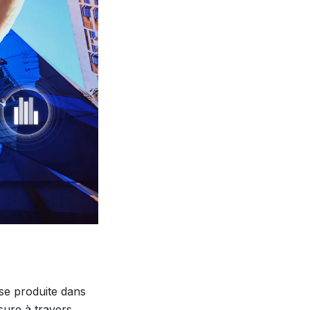
se produite dans
sure à travers