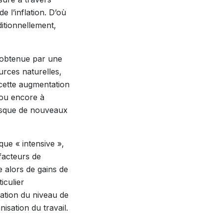
de l’inflation. D’où
itionnellement,
e obtenue par une
urces naturelles,
 cette augmentation
é ou encore à
lorsque de nouveaux
ue « intensive »,
facteurs de
e alors de gains de
iculier
ration du niveau de
isation du travail.