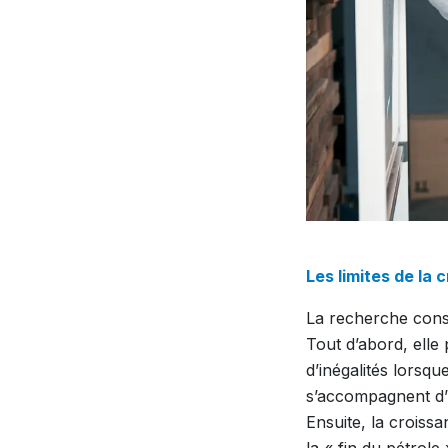
Les limites de la
La recherche const
Tout d’abord, elle
d’inégalités lorsqu
s’accompagnent d’u
Ensuite, la croiss
la « fin du pétrole