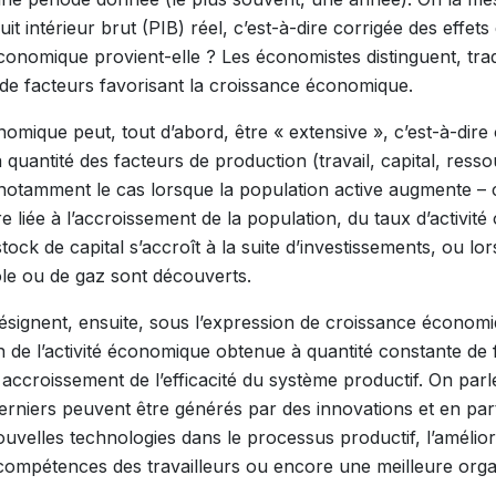
it intérieur brut (PIB) réel, c’est-à-dire corrigée des effets 
conomique provient-elle ? Les économistes distinguent, trad
 de facteurs favorisant la croissance économique.
omique peut, tout d’abord, être « extensive », c’est-à-dir
quantité des facteurs de production (travail, capital, resso
est notamment le cas lorsque la population active augmente –
 liée à l’accroissement de la population, du taux d’activit
 stock de capital s’accroît à la suite d’investissements, ou 
le ou de gaz sont découverts.
signent, ensuite, sous l’expression de croissance économiq
 de l’activité économique obtenue à quantité constante de 
accroissement de l’efficacité du système productif. On parl
derniers peuvent être générés par des innovations et en part
nouvelles technologies dans le processus productif, l’amélio
e compétences des travailleurs ou encore une meilleure organ