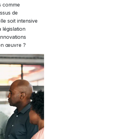
ies comme
essus de
e soit intensive
 législation
 innovations
 en œuvre ?