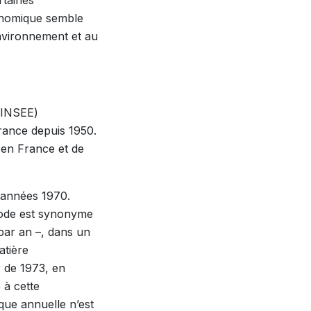
conomique semble
’environnement et au
 (INSEE)
rance depuis 1950.
 en France et de
 années 1970.
riode est synonyme
ar an –, dans un
atière
r de 1973, en
 à cette
ue annuelle n’est