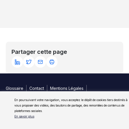
Partager cette page
Glossaire
Contact
Mentions Légales
Politique de confidentialité
Gestion des cookies
En poursuivant votre navigation, vous acceptez le dépôt de cookies tiers destinés à
Conditions Générales
vous proposer des vidéos, des boutons de partage, des remontées de contenus de
Copyright 2026 Ancre
plateformes sociales.
En savoir plus