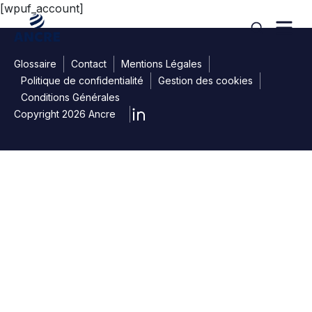
Aller au contenu
[wpuf_account]
search
Glossaire
Contact
Mentions Légales
Politique de confidentialité
Gestion des cookies
Conditions Générales
Copyright 2026 Ancre