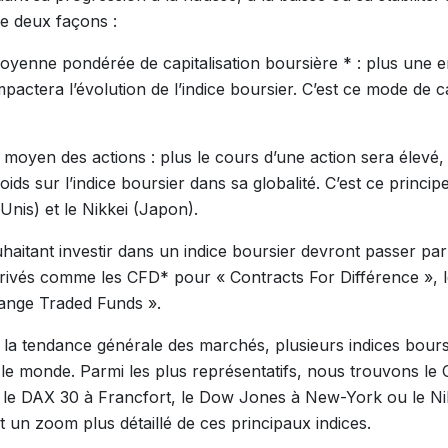
de deux façons :
oyenne pondérée de capitalisation boursière * : plus une e
mpactera l’évolution de l’indice boursier. C’est ce mode de cal
x moyen des actions : plus le cours d’une action sera élevé,
ids sur l’indice boursier dans sa globalité. C’est ce principe 
nis) et le Nikkei (Japon).
aitant investir dans un indice boursier devront passer par 
rivés comme les CFD* pour « Contracts For Différence », l
ange Traded Funds ».
 la tendance générale des marchés, plusieurs indices bours
le monde. Parmi les plus représentatifs, nous trouvons le 
, le DAX 30 à Francfort, le Dow Jones à New-York ou le Ni
 un zoom plus détaillé de ces principaux indices.