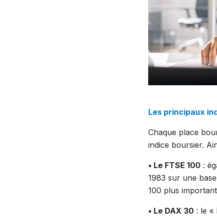
Les principaux in
Chaque place bours
indice boursier. Ai
• Le FTSE 100
: ég
1983 sur une base d
100 plus important
• Le DAX 30
: le «