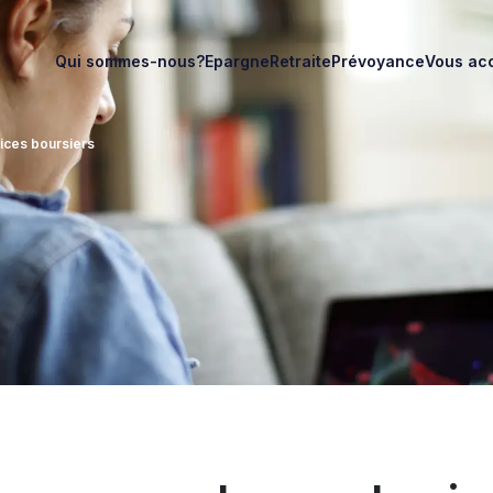
Qui sommes-nous?
Epargne
Retraite
Prévoyance
Vous ac
ices boursiers