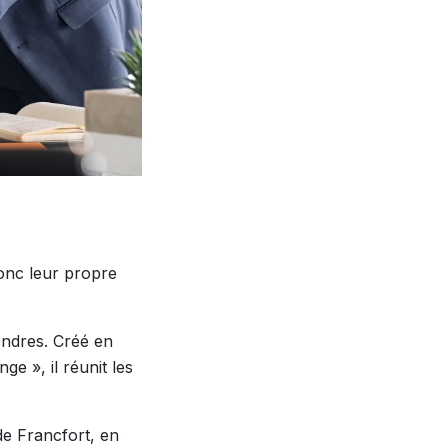
onc leur propre
Londres. Créé en
e », il réunit les
de Francfort, en