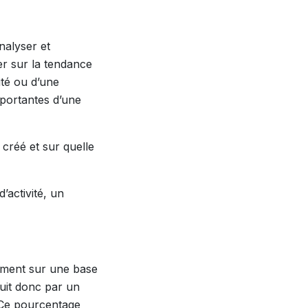
nalyser et
er sur la tendance
ité ou d’une
mportantes d’une
é créé et sur quelle
’activité, un
lement sur une base
duit donc par un
. Ce pourcentage