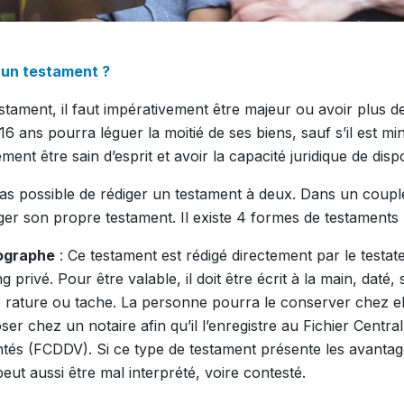
un testament ?
stament, il faut impérativement être majeur ou avoir plus d
16 ans pourra léguer la moitié de ses biens, sauf s’il est m
ement être sain d’esprit et avoir la capacité juridique de dis
t pas possible de rédiger un testament à deux. Dans un coup
er son propre testament. Il existe 4 formes de testaments 
lographe
: Ce testament est rédigé directement par le testateu
 privé. Pour être valable, il doit être écrit à la main, daté, 
rature ou tache. La personne pourra le conserver chez el
ser chez un notaire afin qu’il l’enregistre au Fichier Centra
tés (FCDDV). Si ce type de testament présente les avantages
l peut aussi être mal interprété, voire contesté.