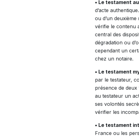
• Le testament a
d’acte authentique.
ou d’un deuxième no
vérifie le contenu a
central des disposi
dégradation ou d’ou
cependant un certa
chez un notaire.
• Le testament m
par le testateur, 
présence de deux t
au testateur un act
ses volontés secrè
vérifier les incompa
• Le testament in
France ou les pers