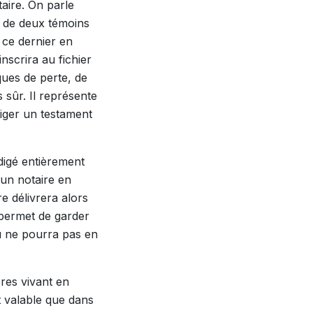
taire. On parle
ce de deux témoins
e ce dernier en
inscrira au fichier
ques de perte, de
 sûr. Il représente
diger un testament
édigé entièrement
 un notaire en
e délivrera alors
l permet de garder
u ne pourra pas en
res vivant en
t valable que dans