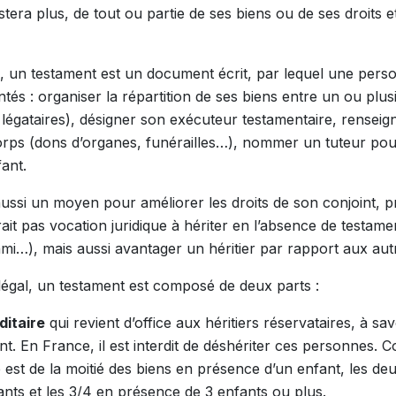
istera plus, de tout ou partie de ses biens ou de ses droits et
, un testament est un document écrit, par lequel une per
tés : organiser la répartition de ses biens entre un ou plus
s légataires), désigner son exécuteur testamentaire, renseig
rps (dons d’organes, funérailles…), nommer un tuteur pou
ant.
ussi un moyen pour améliorer les droits de son conjoint, 
ait pas vocation juridique à hériter en l’absence de testame
i…), mais aussi avantager un héritier par rapport aux aut
légal, un testament est composé de deux parts :
ditaire
qui revient d’office aux héritiers réservataires, à sav
nt. En France, il est interdit de déshériter ces personnes. 
 est de la moitié des biens en présence d’un enfant, les deu
nts et les 3/4 en présence de 3 enfants ou plus.