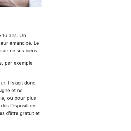
e 16 ans. Un
ineur émancipé. Le
poser de ses biens.
le, par exemple,
:
r. Il s’agit donc
signé et ne
le, ou pour plus
l des Dispositions
 d’être gratuit et