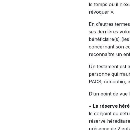
le temps où il n’ex
révoquer ».
En d’autres termes
ses dernières volon
bénéficiaire(s) (le
concernant son co
reconnaître un enf
Un testament est a
personne qui n’aur
PACS, concubin, am
D’un point de vue 
•
La réserve héré
le conjoint du défu
réserve héréditaire
présence de 2 enfa