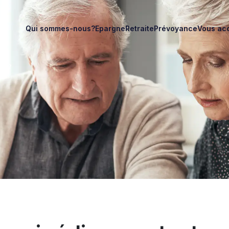
Qui sommes-nous?
Epargne
Retraite
Prévoyance
Vous ac
nt ?