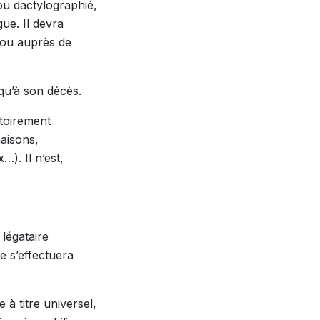
ou dactylographié,
ue. Il devra
 ou auprès de
qu’à son décès.
atoirement
maisons,
). Il n’est,
légataire
e s’effectuera
à titre universel,