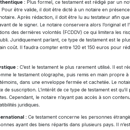
uthentique
: Plus formel, ce testament est rédigé par un no
 Pour être valide, il doit être dicté à un notaire en présen
taire. Après rédaction, il doit être lu au testateur afin qu
vant de le signer. Le notaire conservera alors l’original et l’
tions des dernières volontés (FCDDV) ce qui limitera les ris
bli. Juridiquement parlant, ce type de testament est le plus
in coût. Il faudra compter entre 120 et 150 euros pour ré
ystique
: C’est le testament le plus rarement utilisé. Il est r
comme le testament olographe, puis remis en main propre à
émoins, dans une enveloppe fermée et cachetée. Le notair
e de suscription. L’intérêt de ce type de testament est qu’i
tes. Cependant, le notaire n’ayant pas accès à son conten
tibilités juridiques.
ternational
: Ce testament concerne les personnes étrangè
onnes ayant des biens répartis dans plusieurs pays. Il n’es