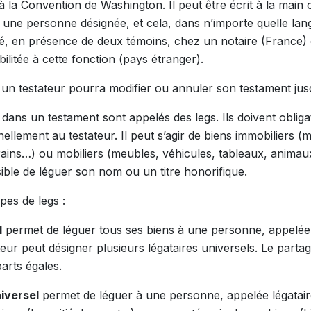
à la Convention de Washington. Il peut être écrit à la main 
u une personne désignée, et cela, dans n’importe quelle lang
sé, en présence de deux témoins, chez un notaire (France)
ilitée à cette fonction (pays étranger).
 un testateur pourra modifier ou annuler son testament jus
 dans un testament sont appelés des legs. Ils doivent oblig
ellement au testateur. Il peut s’agir de biens immobiliers (
ains…) ou mobiliers (meubles, véhicules, tableaux, animaux…
sible de léguer son nom ou un titre honorifique.
pes de legs :
l
permet de léguer tous ses biens à une personne, appelée 
teur peut désigner plusieurs légataires universels. Le partag
arts égales.
niversel
permet de léguer à une personne, appelée légataire 