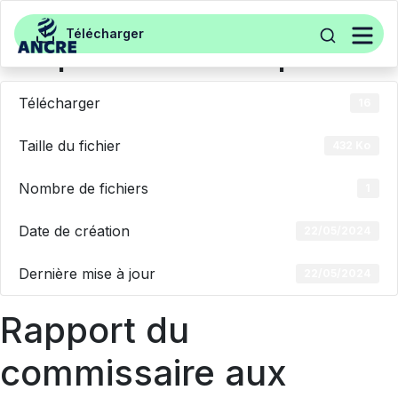
Aller au contenu
Rapport du commissaire aux
Télécharger
comptes sur les comptes
search
annuels – Exercice au
Télécharger
16
31122023
Taille du fichier
432 Ko
Nombre de fichiers
1
Date de création
22/05/2024
Dernière mise à jour
22/05/2024
Rapport du
commissaire aux