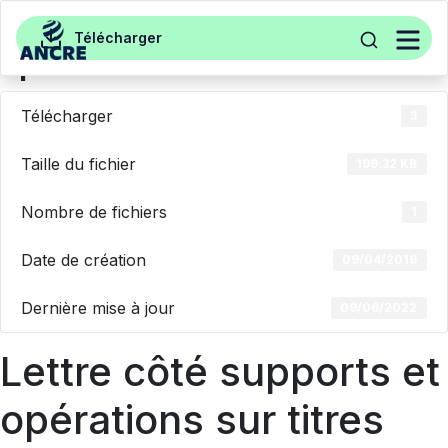
Aller au contenu
Lettre côté supports et
Télécharger
opérations sur titres Allianz
search
PER Tellus TNS
Télécharger
3
Taille du fichier
199.32 KB
Nombre de fichiers
1
Date de création
09/04/2019
Dernière mise à jour
09/06/2022
Lettre côté supports et
opérations sur titres