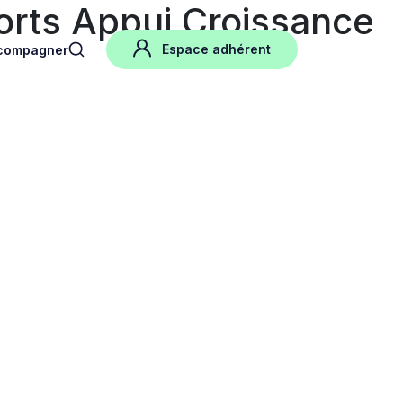
orts Appui Croissance
Espace adhérent
compagner
search