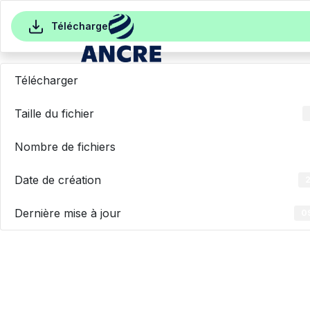
Lettre côté supports 
Aller au contenu
Télécharger
Télécharger
Accueil
/
Lettre côté supports Appui Croissance
Taille du fichier
Nombre de fichiers
Date de création
Dernière mise à jour
0